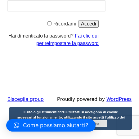
Ricordami
Hai dimenticato la password?
Fai clic qui
per reimpostare la password
Proudly powered by
WordPress
Bisceglia group
Il sito o gli strumenti terzi utilizzati si avvalgono di cookie
necessari al funzionamento, utilizzando il sito accetti l'utilizzo dei
Accetto
cookie.
Cookie Policy
Come possiamo aiutarti?