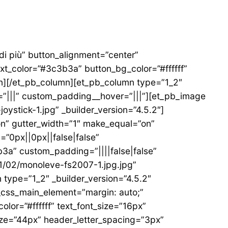
 di più” button_alignment=”center”
xt_color=”#3c3b3a” button_bg_color=”#ffffff”
on][/et_pb_column][et_pb_column type=”1_2″
”|||” custom_padding__hover=”|||”][et_pb_image
oystick-1.jpg” _builder_version=”4.5.2″]
n” gutter_width=”1″ make_equal=”on”
”0px||0px||false|false”
3a” custom_padding=”||||false|false”
1/02/monoleve-fs2007-1.jpg.jpg”
 type=”1_2″ _builder_version=”4.5.2″
css_main_element=”margin: auto;”
olor=”#ffffff” text_font_size=”16px”
size=”44px” header_letter_spacing=”3px”