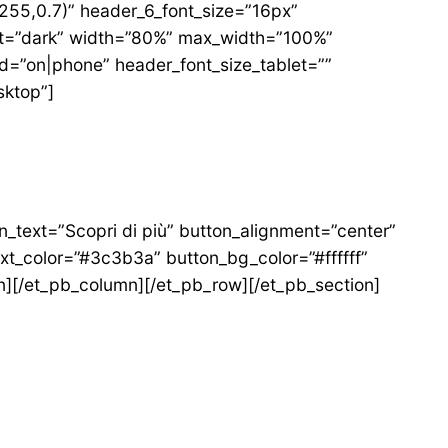
255,0.7)” header_6_font_size=”16px”
out=”dark” width=”80%” max_width=”100%”
ed=”on|phone” header_font_size_tablet=””
sktop”]
n_text=”Scopri di più” button_alignment=”center”
xt_color=”#3c3b3a” button_bg_color=”#ffffff”
][/et_pb_column][/et_pb_row][/et_pb_section]