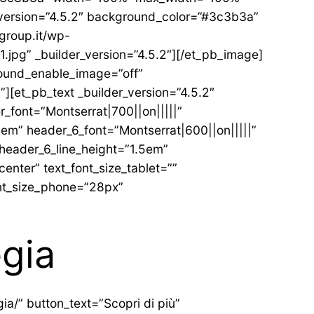
version=”4.5.2″ background_color=”#3c3b3a”
group.it/wp-
1.jpg” _builder_version=”4.5.2″][/et_pb_image]
round_enable_image=”off”
[et_pb_text _builder_version=”4.5.2″
er_font=”Montserrat|700||on|||||”
4em” header_6_font=”Montserrat|600||on|||||”
header_6_line_height=”1.5em”
nter” text_font_size_tablet=””
ont_size_phone=”28px”
egia
ia/” button_text=”Scopri di più”