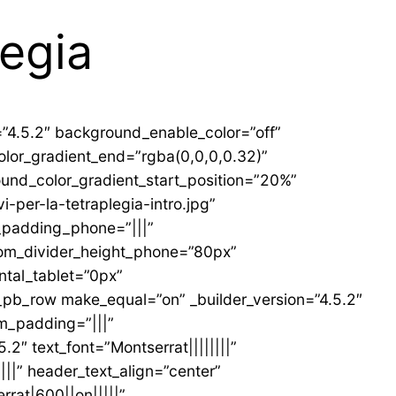
legia
=”4.5.2″ background_enable_color=”off”
lor_gradient_end=”rgba(0,0,0,0.32)”
ound_color_gradient_start_position=”20%”
per-la-tetraplegia-intro.jpg”
_padding_phone=”|||”
ttom_divider_height_phone=”80px”
tal_tablet=”0px”
pb_row make_equal=”on” _builder_version=”4.5.2″
m_padding=”|||”
″ text_font=”Montserrat||||||||”
|||” header_text_align=”center”
rat|600||on|||||”