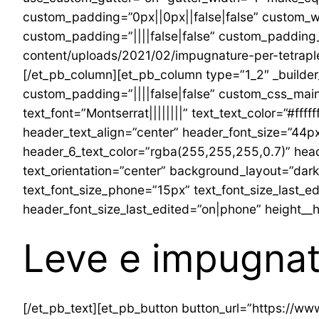
custom_padding=”0px||0px||false|false” custom_w
custom_padding=”||||false|false” custom_padding_
content/uploads/2021/02/impugnature-per-tetraplegi
[/et_pb_column][et_pb_column type=”1_2″ _builde
custom_padding=”||||false|false” custom_css_main
text_font=”Montserrat||||||||” text_text_color=”#fff
header_text_align=”center” header_font_size=”44px
header_6_text_color=”rgba(255,255,255,0.7)” head
text_orientation=”center” background_layout=”dar
text_font_size_phone=”15px” text_font_size_last_
header_font_size_last_edited=”on|phone” height__
Leve e impugnatu
[/et_pb_text][et_pb_button button_url=”https://www