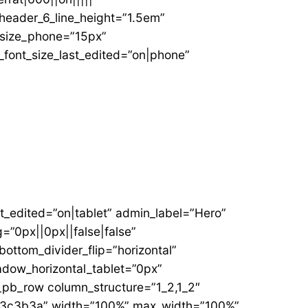
header_6_line_height=”1.5em”
t_size_phone=”15px”
_font_size_last_edited=”on|phone”
t_edited=”on|tablet” admin_label=”Hero”
”0px||0px||false|false”
ttom_divider_flip=”horizontal”
adow_horizontal_tablet=”0px”
_pb_row column_structure=”1_2,1_2″
=”#3c3b3a” width=”100%” max_width=”100%”