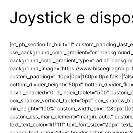
Joystick e dispos
[et_pb_section fb_built=”1″ custom_padding_last_e
use_background_color_gradient=”on” background_c
background_color_gradient_type=”radial” backgrou
background_image=”https://www.biscegliagroup.it/w
custom_padding=”110px|0px|160px|0px|false|fals
bottom_divider_height=”50px” bottom_divider_flip
hover_enabled=”0″ z_index_tablet=”500″ custom_c
box_shadow_vertical_tablet=”0px” box_shadow_blu
min_height=”100%” custom_width_px=”1280px”][et_
custom_css_main_element=”margin: auto;” custom_pa
text_text_color=”#ffffff” text_font_size=”20px” tex
header_font_size=”44px” header_letter_spacing=”3