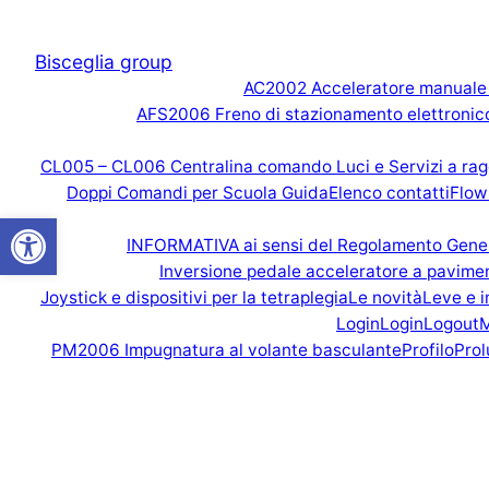
Vai
al
Bisceglia group
contenuto
AC2002 Acceleratore manuale a
AFS2006 Freno di stazionamento elettronic
CL005 – CL006 Centralina comando Luci e Servizi a raggi
Doppi Comandi per Scuola Guida
Elenco contatti
Flow
Open toolbar
INFORMATIVA ai sensi del Regolamento Genera
Inversione pedale acceleratore a pavime
Joystick e dispositivi per la tetraplegia
Le novità
Leve e i
Login
Login
Logout
PM2006 Impugnatura al volante basculante
Profilo
Prol