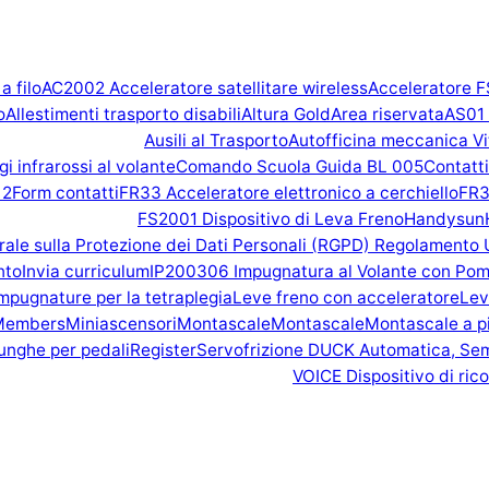
 filo
AC2002 Acceleratore satellitare wireless
Acceleratore 
o
Allestimenti trasporto disabili
Altura Gold
Area riservata
AS01 
Ausili al Trasporto
Autofficina meccanica Vi
 infrarossi al volante
Comando Scuola Guida BL 005
Contatti
 2
Form contatti
FR33 Acceleratore elettronico a cerchiello
FR3
FS2001 Dispositivo di Leva Freno
Handysun
le sulla Protezione dei Dati Personali (RGPD) Regolamento 
nto
Invia curriculum
IP200306 Impugnatura al Volante con Pom
mpugnature per la tetraplegia
Leve freno con acceleratore
Lev
Members
Miniascensori
Montascale
Montascale
Montascale a p
unghe per pedali
Register
Servofrizione DUCK Automatica, Se
VOICE Dispositivo di ric