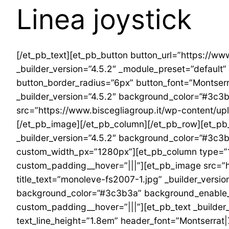
Linea joystick
[/et_pb_text][et_pb_button button_url=”https://www
_builder_version=”4.5.2″ _module_preset=”default”
button_border_radius=”6px” button_font=”Montser
_builder_version=”4.5.2″ background_color=”#3c
src=”https://www.biscegliagroup.it/wp-content/uploa
[/et_pb_image][/et_pb_column][/et_pb_row][et_pb
_builder_version=”4.5.2″ background_color=”#3c3
custom_width_px=”1280px”][et_pb_column type=”1_
custom_padding__hover=”|||”][et_pb_image src=”h
title_text=”monoleve-fs2007-1.jpg” _builder_versi
background_color=”#3c3b3a” background_enable_i
custom_padding__hover=”|||”][et_pb_text _builder_ve
text_line_height=”1.8em” header_font=”Montserrat|