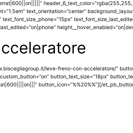
rrat|600||on|||||” header_6_text_color=”rgba(255,255,
ght=”1.5em” text_orientation=”center” background_lay
” text_font_size_phone=”15px” text_font_size_last_edit
last_edited=”on|phone” height__hover_enabled=”on|de
acceleratore
.biscegliagroup.it/leve-freno-con-acceleratore/” butto
 custom_button=”on” button_text_size=”18px” button_te
at|600||||on|||” button_icon=”%%20%%”][/et_pb_button