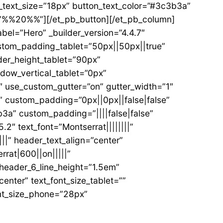
_text_size=”18px” button_text_color=”#3c3b3a”
on=”%%20%%”][/et_pb_button][/et_pb_column]
bel=”Hero” _builder_version=”4.4.7″
stom_padding_tablet=”50px||50px||true”
der_height_tablet=”90px”
dow_vertical_tablet=”0px”
 use_custom_gutter=”on” gutter_width=”1″
 custom_padding=”0px||0px||false|false”
3a” custom_padding=”||||false|false”
″ text_font=”Montserrat||||||||”
|||” header_text_align=”center”
rat|600||on|||||”
header_6_line_height=”1.5em”
nter” text_font_size_tablet=””
ont_size_phone=”28px”