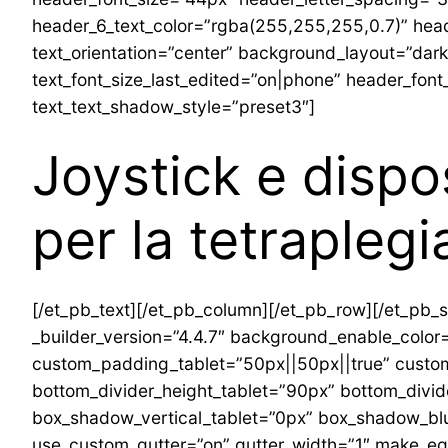
header_6_text_color=”rgba(255,255,255,0.7)” head
text_orientation=”center” background_layout=”dar
text_font_size_last_edited=”on|phone” header_fon
text_text_shadow_style=”preset3″]
Joystick e dispos
per la tetraplegi
[/et_pb_text][/et_pb_column][/et_pb_row][/et_pb_s
_builder_version=”4.4.7″ background_enable_color
custom_padding_tablet=”50px||50px||true” custom
bottom_divider_height_tablet=”90px” bottom_divi
box_shadow_vertical_tablet=”0px” box_shadow_blu
use_custom_gutter=”on” gutter_width=”1″ make_eq