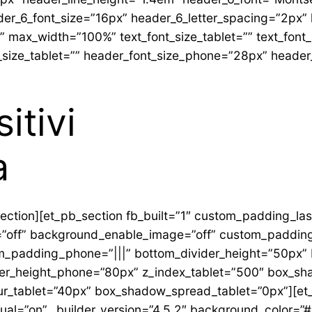
er_6_font_size=”16px” header_6_letter_spacing=”2px” 
k” max_width=”100%” text_font_size_tablet=”” text_fon
t_size_tablet=”” header_font_size_phone=”28px” header
itivi
a
ection][et_pb_section fb_built=”1″ custom_padding_las
=”off” background_enable_image=”off” custom_padding=
_padding_phone=”|||” bottom_divider_height=”50px” bo
der_height_phone=”80px” z_index_tablet=”500″ box_sh
r_tablet=”40px” box_shadow_spread_tablet=”0px”][et
ual=”on” _builder_version=”4.5.2″ background_color