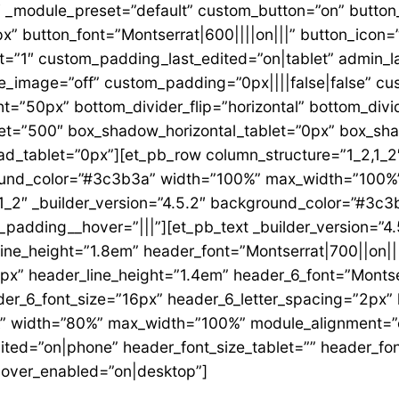
2″ _module_preset=”default” custom_button=”on” button
6px” button_font=”Montserrat|600||||on|||” button_ic
lt=”1″ custom_padding_last_edited=”on|tablet” admin_la
_image=”off” custom_padding=”0px||||false|false” cu
=”50px” bottom_divider_flip=”horizontal” bottom_divi
et=”500″ box_shadow_horizontal_tablet=”0px” box_sha
_tablet=”0px”][et_pb_row column_structure=”1_2,1_2″
round_color=”#3c3b3a” width=”100%” max_width=”100%”
2″ _builder_version=”4.5.2″ background_color=”#3c3b
dding__hover=”|||”][et_pb_text _builder_version=”4.5.2
t_line_height=”1.8em” header_font=”Montserrat|700||on||
px” header_line_height=”1.4em” header_6_font=”Montser
er_6_font_size=”16px” header_6_letter_spacing=”2px” 
k” width=”80%” max_width=”100%” module_alignment=”ce
edited=”on|phone” header_font_size_tablet=”” header_f
hover_enabled=”on|desktop”]