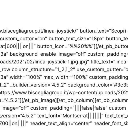
.biscegliagroup.it/linea-joystick/” button_text=”Scopri
 custom_button=”on” button_text_size=”18px” button_te
rat|600||||on|||” button_icon=”%%20%%”][/et_pb_butt
3b3a” background_enable_image=”off” custom_padding=
ds/2021/02/linea-joystick-1.jpg.jpg” title_text=”linea-j
_row column_structure=”1_2,1_2″ use_custom_gutter=”o
b3a” width=”100%” max_width=”100%” custom_padding=
2″ _builder_version=”4.5.2″ background_color=”#3c3b
ttps://www.biscegliagroup.it/wp-content/uploads/202
on=”4.5.2″][/et_pb_image][/et_pb_column][et_pb_column
mage=”off” custom_padding=”||||false|false” custom_
rsion=”4.5.2″ text_font=”Montserrat||||||||” text_text_c
700||on|||||” header_text_align=”center” header_font_