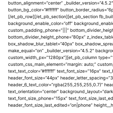
button_alignment=”center” _builder_version=”4.5.
button_bg_color=”#ffffff” button_border_radius=”
[/et_pb_row][/et_pb_section][et_pb_section fb_bui
background_enable_color=”off” background_enable
custom_padding_phone=”|||” bottom_divider_height
bottom_divider_height_phone=”80px” z_index_tabl
box_shadow_blur_tablet=”40px” box_shadow_spread
make_equal=”on” _builder_version=”4.5.2″ backg
custom_width_px=”1280px”][et_pb_column type=”1_
custom_css_main_element=”margin: auto;” custom_pa
text_text_color=”#ffffff” text_font_size=”16px” tex
header_font_size=”44px” header_letter_spacing=”3
header_6_text_color=”rgba(255,255,255,0.7)” head
text_orientation=”center” background_layout=”dar
text_font_size_phone=”15px” text_font_size_last_
header_font_size_last_edited=”on|phone” height__