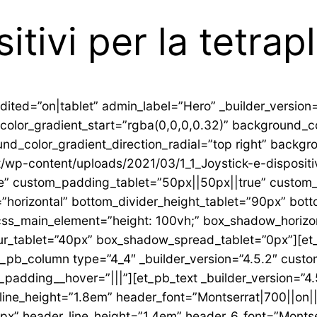
itivi per la tetrap
dited=”on|tablet” admin_label=”Hero” _builder_version
olor_gradient_start=”rgba(0,0,0,0.32)” background_co
nd_color_gradient_direction_radial=”top right” backgr
p-content/uploads/2021/03/1_1_Joystick-e-dispositivi-
e” custom_padding_tablet=”50px||50px||true” custom
=”horizontal” bottom_divider_height_tablet=”90px” bo
ss_main_element=”height: 100vh;” box_shadow_horizon
r_tablet=”40px” box_shadow_spread_tablet=”0px”][et_
pb_column type=”4_4″ _builder_version=”4.5.2″ custo
dding__hover=”|||”][et_pb_text _builder_version=”4.5.2
t_line_height=”1.8em” header_font=”Montserrat|700||on||
px” header_line_height=”1.4em” header_6_font=”Montser