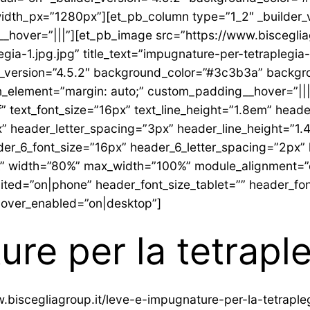
idth_px=”1280px”][et_pb_column type=”1_2″ _builder_
_hover=”|||”][et_pb_image src=”https://www.bisceglia
a-1.jpg.jpg” title_text=”impugnature-per-tetraplegia-
r_version=”4.5.2″ background_color=”#3c3b3a” backg
_element=”margin: auto;” custom_padding__hover=”|||”]
fff” text_font_size=”16px” text_line_height=”1.8em” head
” header_letter_spacing=”3px” header_line_height=”1.
er_6_font_size=”16px” header_6_letter_spacing=”2px” 
k” width=”80%” max_width=”100%” module_alignment=”ce
edited=”on|phone” header_font_size_tablet=”” header_f
hover_enabled=”on|desktop”]
re per la tetrapl
.biscegliagroup.it/leve-e-impugnature-per-la-tetrapleg