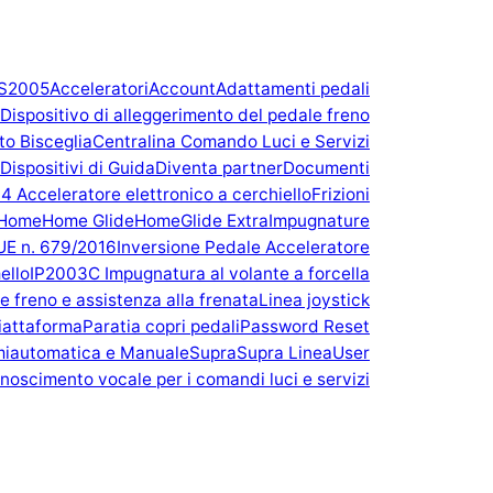
FS2005
Acceleratori
Account
Adattamenti pedali
Dispositivo di alleggerimento del pedale freno
to Bisceglia
Centralina Comando Luci e Servizi
Dispositivi di Guida
Diventa partner
Documenti
4 Acceleratore elettronico a cerchiello
Frizioni
Home
Home Glide
HomeGlide Extra
Impugnature
UE n. 679/2016
Inversione Pedale Acceleratore
ello
IP2003C Impugnatura al volante a forcella
e freno e assistenza alla frenata
Linea joystick
iattaforma
Paratia copri pedali
Password Reset
miautomatica e Manuale
Supra
Supra Linea
User
onoscimento vocale per i comandi luci e servizi