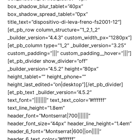
box_shadow_blur_tablet=”40px”
box_shadow_spread_tablet=”0px”
title_text=”dispositivo-di-leva-freno-fs2001-12″]
[et_pb_row column_structure=”1_2,1_2″
_builder_version=”4.4.3″ custom_width_px=”1280px”]
[et_pb_column type=”1_2″ _builder_version=”3.25″
custom_padding=”|||” custom_padding__hover=”|||”]
[et_pb_divider show_divider=”off”
_builder_version=”4.5.2″ height=”80px”
height_tablet=”” height_phone=””
height_last_edited=”on|desktop”][/et_pb_divider]
[et_pb_text _builder_version=”4.5.2″
text_font=”||||||||” text_text_color=”#ffffff”
text_line_height=”1.8em”
header_font=”Montserrat|700|||||||”
header_font_size=”44px” header_line_height=”1.4em”
header_6_font=”Montserrat|600||on|||||”
header_6_text_color=”#ffffff”