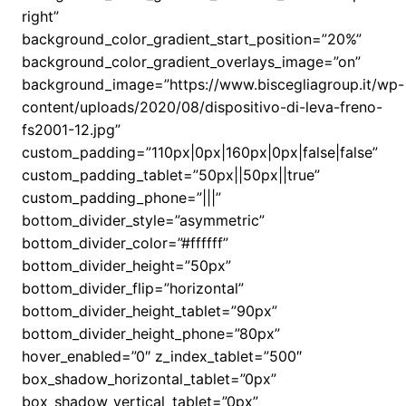
right”
background_color_gradient_start_position=”20%”
background_color_gradient_overlays_image=”on”
background_image=”https://www.biscegliagroup.it/wp-
content/uploads/2020/08/dispositivo-di-leva-freno-
fs2001-12.jpg”
custom_padding=”110px|0px|160px|0px|false|false”
custom_padding_tablet=”50px||50px||true”
custom_padding_phone=”|||”
bottom_divider_style=”asymmetric”
bottom_divider_color=”#ffffff”
bottom_divider_height=”50px”
bottom_divider_flip=”horizontal”
bottom_divider_height_tablet=”90px”
bottom_divider_height_phone=”80px”
hover_enabled=”0″ z_index_tablet=”500″
box_shadow_horizontal_tablet=”0px”
box_shadow_vertical_tablet=”0px”