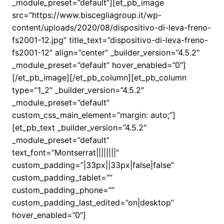
_module_preset=”default”][et_pb_image
src=”https://www.biscegliagroup.it/wp-
content/uploads/2020/08/dispositivo-di-leva-freno-
fs2001-12.jpg” title_text=”dispositivo-di-leva-freno-
fs2001-12″ align=”center” _builder_version=”4.5.2″
_module_preset=”default” hover_enabled=”0″]
[/et_pb_image][/et_pb_column][et_pb_column
type=”1_2″ _builder_version=”4.5.2″
_module_preset=”default”
custom_css_main_element=”margin: auto;”]
[et_pb_text _builder_version=”4.5.2″
_module_preset=”default”
text_font=”Montserrat||||||||”
custom_padding=”|33px||33px|false|false”
custom_padding_tablet=””
custom_padding_phone=””
custom_padding_last_edited=”on|desktop”
hover_enabled=”0″]