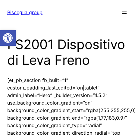
Vai
al
Bisceglia group
contenuto
Open toolbar
FS2001 Dispositivo
di Leva Freno
[et_pb_section fb_built=”1″
custom_padding_last_edited=”on|tablet”
admin_label=”Hero” _builder_version=”4.5.2″
use_background_color_gradient=”on”
background_color_gradient_start=”rgba(255,255,255,0
background_color_gradient_end=”rgba(1,77,183,0.9)”
background_color_gradient_type=”radial”
background_color_gradient_direction_radial=”top