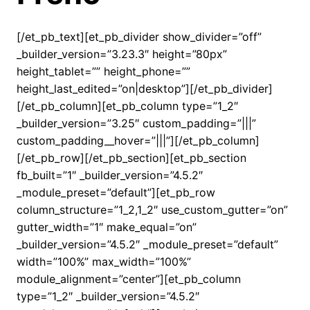
[/et_pb_text][et_pb_divider show_divider=”off”
_builder_version=”3.23.3″ height=”80px”
height_tablet=”” height_phone=””
height_last_edited=”on|desktop”][/et_pb_divider]
[/et_pb_column][et_pb_column type=”1_2″
_builder_version=”3.25″ custom_padding=”|||”
custom_padding__hover=”|||”][/et_pb_column]
[/et_pb_row][/et_pb_section][et_pb_section
fb_built=”1″ _builder_version=”4.5.2″
_module_preset=”default”][et_pb_row
column_structure=”1_2,1_2″ use_custom_gutter=”on”
gutter_width=”1″ make_equal=”on”
_builder_version=”4.5.2″ _module_preset=”default”
width=”100%” max_width=”100%”
module_alignment=”center”][et_pb_column
type=”1_2″ _builder_version=”4.5.2″