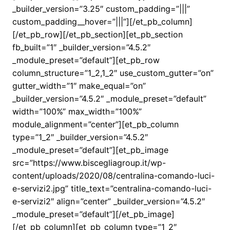
_builder_version=”3.25″ custom_padding=”|||”
custom_padding__hover=”|||”][/et_pb_column]
[/et_pb_row][/et_pb_section][et_pb_section
fb_built=”1″ _builder_version=”4.5.2″
_module_preset=”default”][et_pb_row
column_structure=”1_2,1_2″ use_custom_gutter=”on”
gutter_width=”1″ make_equal=”on”
_builder_version=”4.5.2″ _module_preset=”default”
width=”100%” max_width=”100%”
module_alignment=”center”][et_pb_column
type=”1_2″ _builder_version=”4.5.2″
_module_preset=”default”][et_pb_image
src=”https://www.biscegliagroup.it/wp-
content/uploads/2020/08/centralina-comando-luci-
e-servizi2.jpg” title_text=”centralina-comando-luci-
e-servizi2″ align=”center” _builder_version=”4.5.2″
_module_preset=”default”][/et_pb_image]
[/et_pb_column][et_pb_column type=”1_2″