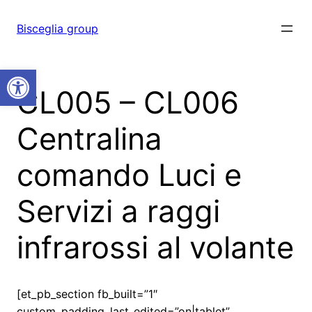
Vai
al
Bisceglia group
contenuto
Open toolbar
CL005 – CL006
Centralina
comando Luci e
Servizi a raggi
infrarossi al volante
[et_pb_section fb_built=”1″
custom_padding_last_edited=”on|tablet”