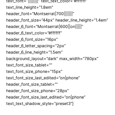
text_font=”||||||||” text_text_color=”#ffffff”
text_line_height=”1.8em”
header_font=”Montserrat|700|||||||”
header_font_size=”44px” header_line_height=”1.4em”
header_6_font=”Montserrat|600||on|||||”
header_6_text_color=”#ffffff”
header_6_font_size=”16px”
header_6_letter_spacing=”2px”
header_6_line_height=”1.5em”
background_layout=”dark” max_width=”780px”
text_font_size_tablet=””
text_font_size_phone=”15px”
text_font_size_last_edited=”on|phone”
header_font_size_tablet=””
header_font_size_phone=”28px”
header_font_size_last_edited=”on|phone”
text_text_shadow_style=”preset3″]