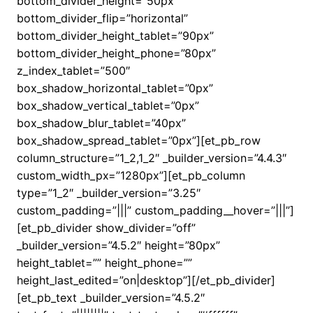
bottom_divider_height=”50px”
bottom_divider_flip=”horizontal”
bottom_divider_height_tablet=”90px”
bottom_divider_height_phone=”80px”
z_index_tablet=”500″
box_shadow_horizontal_tablet=”0px”
box_shadow_vertical_tablet=”0px”
box_shadow_blur_tablet=”40px”
box_shadow_spread_tablet=”0px”][et_pb_row
column_structure=”1_2,1_2″ _builder_version=”4.4.3″
custom_width_px=”1280px”][et_pb_column
type=”1_2″ _builder_version=”3.25″
custom_padding=”|||” custom_padding__hover=”|||”]
[et_pb_divider show_divider=”off”
_builder_version=”4.5.2″ height=”80px”
height_tablet=”” height_phone=””
height_last_edited=”on|desktop”][/et_pb_divider]
[et_pb_text _builder_version=”4.5.2″