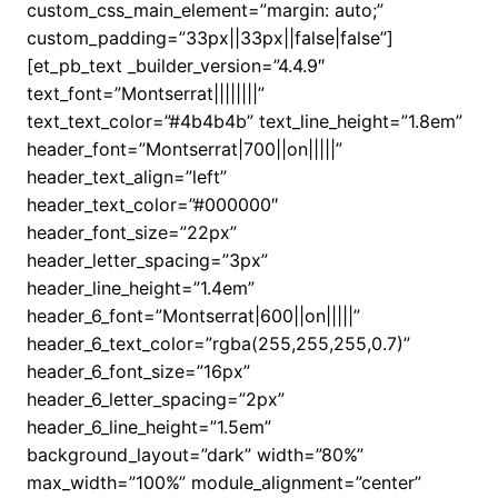
custom_css_main_element=”margin: auto;”
custom_padding=”33px||33px||false|false”]
[et_pb_text _builder_version=”4.4.9″
text_font=”Montserrat||||||||”
text_text_color=”#4b4b4b” text_line_height=”1.8em”
header_font=”Montserrat|700||on|||||”
header_text_align=”left”
header_text_color=”#000000″
header_font_size=”22px”
header_letter_spacing=”3px”
header_line_height=”1.4em”
header_6_font=”Montserrat|600||on|||||”
header_6_text_color=”rgba(255,255,255,0.7)”
header_6_font_size=”16px”
header_6_letter_spacing=”2px”
header_6_line_height=”1.5em”
background_layout=”dark” width=”80%”
max_width=”100%” module_alignment=”center”