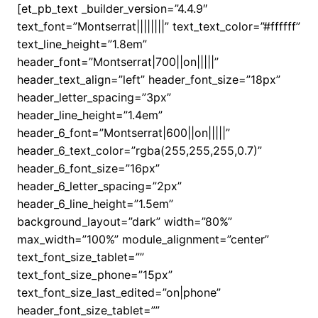
[et_pb_text _builder_version=”4.4.9″
text_font=”Montserrat||||||||” text_text_color=”#ffffff”
text_line_height=”1.8em”
header_font=”Montserrat|700||on|||||”
header_text_align=”left” header_font_size=”18px”
header_letter_spacing=”3px”
header_line_height=”1.4em”
header_6_font=”Montserrat|600||on|||||”
header_6_text_color=”rgba(255,255,255,0.7)”
header_6_font_size=”16px”
header_6_letter_spacing=”2px”
header_6_line_height=”1.5em”
background_layout=”dark” width=”80%”
max_width=”100%” module_alignment=”center”
text_font_size_tablet=””
text_font_size_phone=”15px”
text_font_size_last_edited=”on|phone”
header_font_size_tablet=””