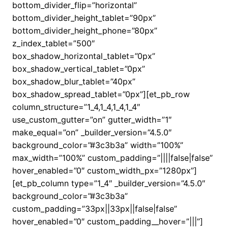
bottom_divider_flip=”horizontal”
bottom_divider_height_tablet=”90px”
bottom_divider_height_phone=”80px”
z_index_tablet=”500″
box_shadow_horizontal_tablet=”0px”
box_shadow_vertical_tablet=”0px”
box_shadow_blur_tablet=”40px”
box_shadow_spread_tablet=”0px”][et_pb_row
column_structure=”1_4,1_4,1_4,1_4″
use_custom_gutter=”on” gutter_width=”1″
make_equal=”on” _builder_version=”4.5.0″
background_color=”#3c3b3a” width=”100%”
max_width=”100%” custom_padding=”||||false|false”
hover_enabled=”0″ custom_width_px=”1280px”]
[et_pb_column type=”1_4″ _builder_version=”4.5.0″
background_color=”#3c3b3a”
custom_padding=”33px||33px||false|false”
hover_enabled=”0″ custom_padding__hover=”|||”]