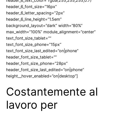
header_6_text_color=”rgba(255,255,255,0.7)”
header_6_font_size=”16px”
header_6_letter_spacing=”2px”
header_6_line_height=”1.5em”
background_layout=”dark” width=”80%”
max_width=”100%” module_alignment=”center”
text_font_size_tablet=””
text_font_size_phone=”15px”
text_font_size_last_edited=”on|phone”
header_font_size_tablet=””
header_font_size_phone=”28px”
header_font_size_last_edited=”on|phone”
height__hover_enabled=”on|desktop”]
Costantemente al
lavoro per