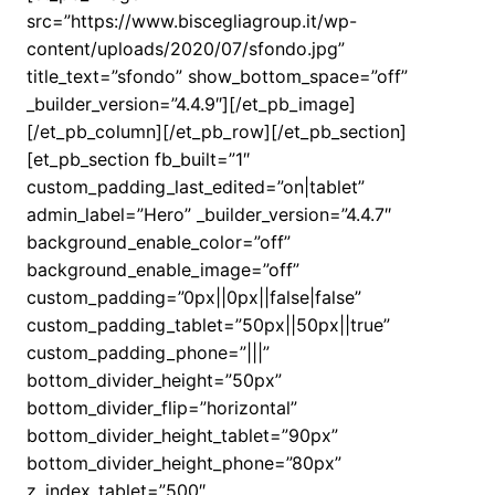
src=”https://www.biscegliagroup.it/wp-
content/uploads/2020/07/sfondo.jpg”
title_text=”sfondo” show_bottom_space=”off”
_builder_version=”4.4.9″][/et_pb_image]
[/et_pb_column][/et_pb_row][/et_pb_section]
[et_pb_section fb_built=”1″
custom_padding_last_edited=”on|tablet”
admin_label=”Hero” _builder_version=”4.4.7″
background_enable_color=”off”
background_enable_image=”off”
custom_padding=”0px||0px||false|false”
custom_padding_tablet=”50px||50px||true”
custom_padding_phone=”|||”
bottom_divider_height=”50px”
bottom_divider_flip=”horizontal”
bottom_divider_height_tablet=”90px”
bottom_divider_height_phone=”80px”
z_index_tablet=”500″