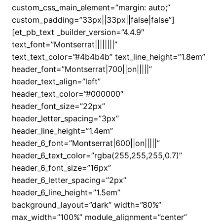
custom_css_main_element=”margin: auto;”
custom_padding=”33px||33px||false|false”]
[et_pb_text _builder_version=”4.4.9″
text_font=”Montserrat||||||||”
text_text_color=”#4b4b4b” text_line_height=”1.8em”
header_font=”Montserrat|700||on|||||”
header_text_align=”left”
header_text_color=”#000000″
header_font_size=”22px”
header_letter_spacing=”3px”
header_line_height=”1.4em”
header_6_font=”Montserrat|600||on|||||”
header_6_text_color=”rgba(255,255,255,0.7)”
header_6_font_size=”16px”
header_6_letter_spacing=”2px”
header_6_line_height=”1.5em”
background_layout=”dark” width=”80%”
max_width=”100%” module_alignment=”center”