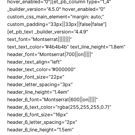
hover_enabled=”0″][et_pb_column type=”1_4″
_builder_version=”4.5.0″ hover_enabled=”0″
custom_css_main_element=”margin: auto;”
custom_padding=”33px||33px||false|false”]
[et_pb_text _builder_version=”4.4.9″
text_font=”Montserrat||||||||”
text_text_color=”#4b4b4b” text_line_height=”1.8em”
header_font=”Montserrat|700||on|||||”
header_text_align=”left”
header_text_color=”#000000″
header_font_size=”22px”
header_letter_spacing=”3px”
header_line_height=”1.4em”
header_6_font=”Montserrat|600||on|||||”
header_6_text_color=”rgba(255,255,255,0.7)”
header_6_font_size=”16px”
header_6_letter_spacing=”2px”
header_6_line_height=”1.5em”