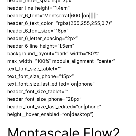
header_letter_spacing=”3px”
header_line_height=”1.4em”
header_6_font=”Montserrat|600||on|||||”
header_6_text_color=”rgba(255,255,255,0.7)”
header_6_font_size=”16px”
header_6_letter_spacing=”2px”
header_6_line_height=”1.5em”
background_layout=”dark” width=”80%”
max_width=”100%” module_alignment=”center”
text_font_size_tablet=””
text_font_size_phone=”15px”
text_font_size_last_edited=”on|phone”
header_font_size_tablet=””
header_font_size_phone=”28px”
header_font_size_last_edited=”on|phone”
height__hover_enabled=”on|desktop”]
Montascale Flow2