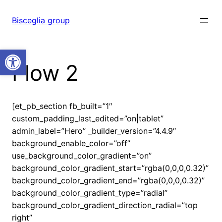
Vai
al
Bisceglia group
contenuto
Open toolbar
Flow 2
[et_pb_section fb_built=”1″
custom_padding_last_edited=”on|tablet”
admin_label=”Hero” _builder_version=”4.4.9″
background_enable_color=”off”
use_background_color_gradient=”on”
background_color_gradient_start=”rgba(0,0,0,0.32)”
background_color_gradient_end=”rgba(0,0,0,0.32)”
background_color_gradient_type=”radial”
background_color_gradient_direction_radial=”top
right”