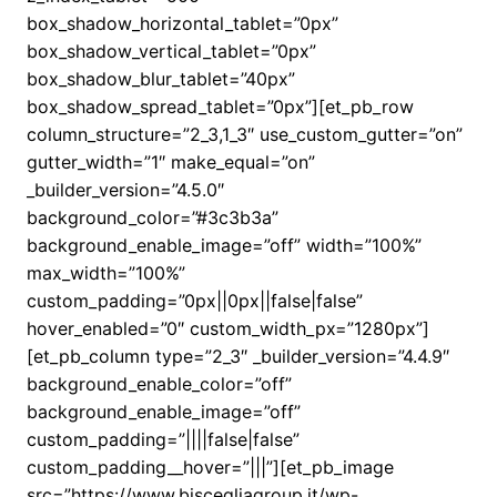
box_shadow_horizontal_tablet=”0px”
box_shadow_vertical_tablet=”0px”
box_shadow_blur_tablet=”40px”
box_shadow_spread_tablet=”0px”][et_pb_row
column_structure=”2_3,1_3″ use_custom_gutter=”on”
gutter_width=”1″ make_equal=”on”
_builder_version=”4.5.0″
background_color=”#3c3b3a”
background_enable_image=”off” width=”100%”
max_width=”100%”
custom_padding=”0px||0px||false|false”
hover_enabled=”0″ custom_width_px=”1280px”]
[et_pb_column type=”2_3″ _builder_version=”4.4.9″
background_enable_color=”off”
background_enable_image=”off”
custom_padding=”||||false|false”
custom_padding__hover=”|||”][et_pb_image
src=”https://www.biscegliagroup.it/wp-