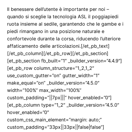
Il benessere dell’utente è importante per noi –
quando si sceglie la tecnologia ASL il poggiapiedi
ruota insieme al sedile, garantendo che le gambe e i
piedi rimangano in una posizione naturale e
confortevole durante la corsa, riducendo l’ulteriore
affaticamento delle articolazioni.[/et_pb_text]
[/et_pb_column][/et_pb_row][/et_pb_section]
[et_pb_section fb_built=”1″ _builder_version=”4.4.9″]
[et_pb_row column_structure=”1_2,1_2″
use_custom_gutter=”on” gutter_width=”1″
make_equal=”on” _builder_version=”4.5.0″
width=”100%” max_width=”100%”
custom_padding=”||7px|||” hover_enabled=”0″]
[et_pb_column type=”1_2″ _builder_version=”4.5.0″
hover_enabled=”0″
custom_css_main_element=”margin: auto;”
custom_padding=”33px||33px||false|false”]