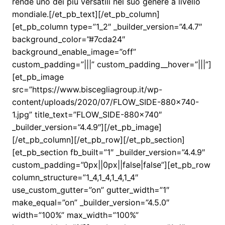
rende uno dei più versatili nel suo genere a livello
mondiale.[/et_pb_text][/et_pb_column]
[et_pb_column type=”1_2″ _builder_version=”4.4.7″
background_color=”#7cda24″
background_enable_image=”off”
custom_padding=”|||” custom_padding__hover=”|||”]
[et_pb_image
src=”https://www.biscegliagroup.it/wp-
content/uploads/2020/07/FLOW_SIDE-880×740-
1.jpg” title_text=”FLOW_SIDE-880×740″
_builder_version=”4.4.9″][/et_pb_image]
[/et_pb_column][/et_pb_row][/et_pb_section]
[et_pb_section fb_built=”1″ _builder_version=”4.4.9″
custom_padding=”0px||0px||false|false”][et_pb_row
column_structure=”1_4,1_4,1_4,1_4″
use_custom_gutter=”on” gutter_width=”1″
make_equal=”on” _builder_version=”4.5.0″
width=”100%” max_width=”100%”