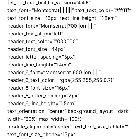
[et_pb_text _builder_version=”4.4.9″
text_font=”Montserrat||||||||” text_text_color=”#ffffff”
text_font_size=”16px” text_line_height=”1.8em”
header_font=”Montserrat|700||on|||||”
header_text_align=”left”
header_text_color=”#000000″
header_font_size=”44px”
header_letter_spacing=”3px”
header_line_height=”1.4em”
header_6_font=”Montserrat|600||on|||||”
header_6_text_color=”rgba(255,255,255,0.7)”
header_6_font_size=”16px”
header_6_letter_spacing=”2px”
header_6_line_height=”1.5em”
text_orientation=”center” background_layout=”dark”
width=”80%” max_width=”100%”
module_alignment=”center” text_font_size_tablet=””
text_font_size_phone=”15px”