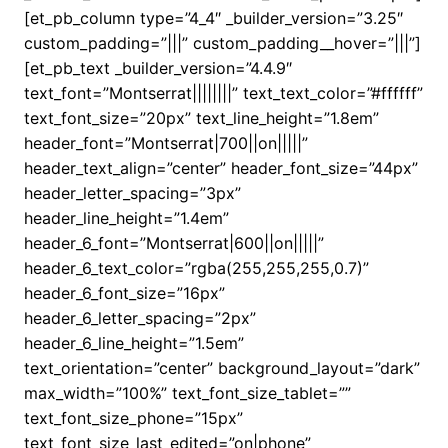
[et_pb_column type=”4_4″ _builder_version=”3.25″
custom_padding=”|||” custom_padding__hover=”|||”]
[et_pb_text _builder_version=”4.4.9″
text_font=”Montserrat||||||||” text_text_color=”#ffffff”
text_font_size=”20px” text_line_height=”1.8em”
header_font=”Montserrat|700||on|||||”
header_text_align=”center” header_font_size=”44px”
header_letter_spacing=”3px”
header_line_height=”1.4em”
header_6_font=”Montserrat|600||on|||||”
header_6_text_color=”rgba(255,255,255,0.7)”
header_6_font_size=”16px”
header_6_letter_spacing=”2px”
header_6_line_height=”1.5em”
text_orientation=”center” background_layout=”dark”
max_width=”100%” text_font_size_tablet=””
text_font_size_phone=”15px”
text_font_size_last_edited=”on|phone”