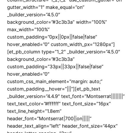
gutter_width=”1″ make_equal=”on”
_builder_version=”4.5.0″
background_color=”#3c3b3a” width=”100%”
max_width=”100%”
custom_padding=”0px||0px||false|false”
hover_enabled=”0″ custom_width_px=”1280px”]
[et_pb_column type=”1_2″ _builder_version=”4.5.0″
background_color=”#3c3b3a”
custom_padding=”33px||33px||false|false”
hover_enabled=”0″
custom_css_main_element=”margin: auto;”
custom_padding__hover=”|||”][et_pb_text
_builder_version=”4.4.9″ text_font=”Montserrat||||||||”
text_text_color=”#ffffff” text_font_size=”16px”
text_line_height=”1.8em”
header_font=”Montserrat|700||on|||||”
header_text_align=”left” header_font_size=”44px”