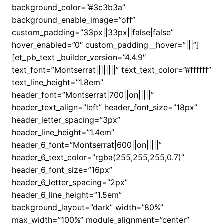
background_color=”#3c3b3a”
background_enable_image=”off”
custom_padding=”33px||33px||false|false”
hover_enabled=”0″ custom_padding__hover=”|||”]
[et_pb_text _builder_version=”4.4.9″
text_font=”Montserrat||||||||” text_text_color=”#ffffff”
text_line_height=”1.8em”
header_font=”Montserrat|700||on|||||”
header_text_align=”left” header_font_size=”18px”
header_letter_spacing=”3px”
header_line_height=”1.4em”
header_6_font=”Montserrat|600||on|||||”
header_6_text_color=”rgba(255,255,255,0.7)”
header_6_font_size=”16px”
header_6_letter_spacing=”2px”
header_6_line_height=”1.5em”
background_layout=”dark” width=”80%”
max_width=”100%” module_alignment=”center”