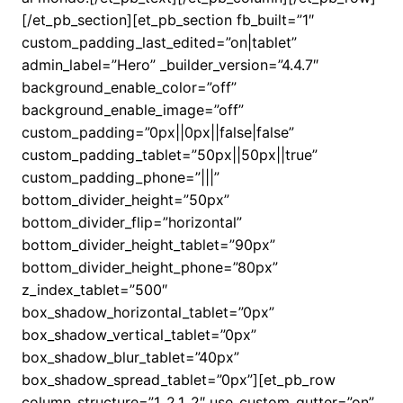
[/et_pb_section][et_pb_section fb_built=”1″
custom_padding_last_edited=”on|tablet”
admin_label=”Hero” _builder_version=”4.4.7″
background_enable_color=”off”
background_enable_image=”off”
custom_padding=”0px||0px||false|false”
custom_padding_tablet=”50px||50px||true”
custom_padding_phone=”|||”
bottom_divider_height=”50px”
bottom_divider_flip=”horizontal”
bottom_divider_height_tablet=”90px”
bottom_divider_height_phone=”80px”
z_index_tablet=”500″
box_shadow_horizontal_tablet=”0px”
box_shadow_vertical_tablet=”0px”
box_shadow_blur_tablet=”40px”
box_shadow_spread_tablet=”0px”][et_pb_row
column_structure=”1_2,1_2″ use_custom_gutter=”on”