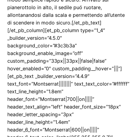
pianerottolo in alto, il sedile puó ruotare,
allontanandosi dalla scala e permettendo all’utente
di scendere in modo sicuro.[/et_pb_text]
[/et_pb_column][et_pb_column type=”1_4″
_builder_version=”4.5.0″
background_color=”#3c3b3a”
background_enable_image=”off”
custom_padding=”33px||33px||false|false”
hover_enabled=”0″ custom_padding__hover=”|||”]
[et_pb_text _builder_version=”4.4.9″
text_font=”Montserrat||||||||” text_text_color=”#ffffff”
text_line_height=”1.8em”
header_font=”Montserrat|700||on|||||”
header_text_align=”left” header_font_size=”18px”
header_letter_spacing=”3px”
header_line_height=”1.4em”
header_6_font=”Montserrat|600||on|||||”