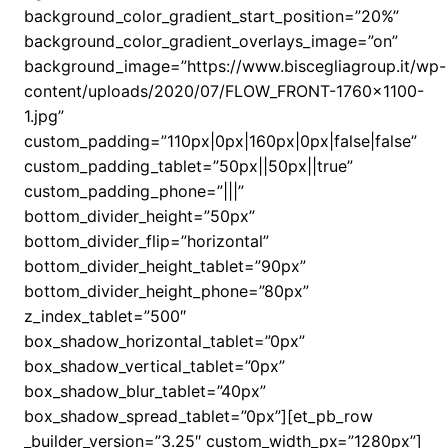
background_color_gradient_start_position=”20%”
background_color_gradient_overlays_image=”on”
background_image=”https://www.biscegliagroup.it/wp-
content/uploads/2020/07/FLOW_FRONT-1760×1100-
1.jpg”
custom_padding=”110px|0px|160px|0px|false|false”
custom_padding_tablet=”50px||50px||true”
custom_padding_phone=”|||”
bottom_divider_height=”50px”
bottom_divider_flip=”horizontal”
bottom_divider_height_tablet=”90px”
bottom_divider_height_phone=”80px”
z_index_tablet=”500″
box_shadow_horizontal_tablet=”0px”
box_shadow_vertical_tablet=”0px”
box_shadow_blur_tablet=”40px”
box_shadow_spread_tablet=”0px”][et_pb_row
_builder_version=”3.25″ custom_width_px=”1280px”]