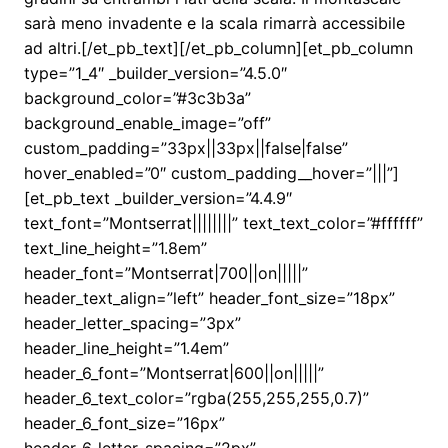
sarà meno invadente e la scala rimarrà accessibile
ad altri.[/et_pb_text][/et_pb_column][et_pb_column
type=”1_4″ _builder_version=”4.5.0″
background_color=”#3c3b3a”
background_enable_image=”off”
custom_padding=”33px||33px||false|false”
hover_enabled=”0″ custom_padding__hover=”|||”]
[et_pb_text _builder_version=”4.4.9″
text_font=”Montserrat||||||||” text_text_color=”#ffffff”
text_line_height=”1.8em”
header_font=”Montserrat|700||on|||||”
header_text_align=”left” header_font_size=”18px”
header_letter_spacing=”3px”
header_line_height=”1.4em”
header_6_font=”Montserrat|600||on|||||”
header_6_text_color=”rgba(255,255,255,0.7)”
header_6_font_size=”16px”