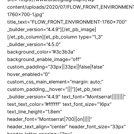
content/uploads/2020/07/FLOW_FRONT_ENVIRONMEN
1760×700-1.jpg”
title_text=”FLOW_FRONT_ENVIRONMENT-1760×700″
_builder_version=”4.4.9″][/et_pb_image]
[/et_pb_column][et_pb_column type=”1_3″
_builder_version=”4.5.0″
background_color=”#3c3b3a”
background_enable_image=”off”
custom_padding=”33px||33px||false|false”
hover_enabled=”0″
custom_css_main_element=”margin: auto;”
custom_padding__hover=”|||”][et_pb_text
_builder_version=”4.4.9″ text_font=”Montserrat||||||||”
text_text_color=”#ffffff” text_font_size=”16px”
text_line_height=”1.8em”
header_font=”Montserrat|700||on|||||”
header_text_align=”center” header_font_size=”33px”