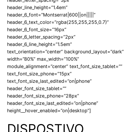
header_letter_spacing=”3px”
header_line_height=”1.4em”
header_6_font=”Montserrat|600||on|||||”
header_6_text_color=”rgba(255,255,255,0.7)”
header_6_font_size=”16px”
header_6_letter_spacing=”2px”
header_6_line_height=”1.5em”
text_orientation=”center” background_layout=”dark”
width=”80%” max_width=”100%”
module_alignment=”center” text_font_size_tablet=””
text_font_size_phone=”15px”
text_font_size_last_edited=”on|phone”
header_font_size_tablet=””
header_font_size_phone=”28px”
header_font_size_last_edited=”on|phone”
height__hover_enabled=”on|desktop”]
DISPOSTIVO