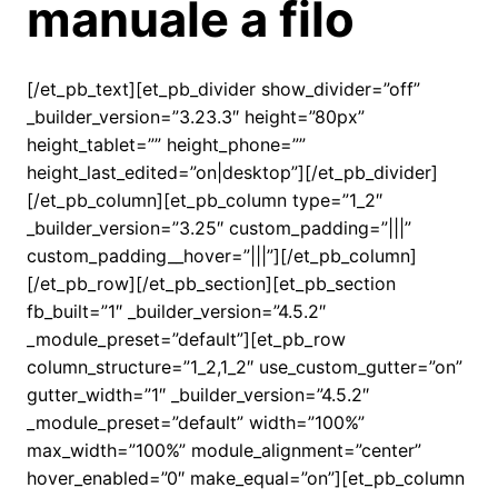
manuale a filo
[/et_pb_text][et_pb_divider show_divider=”off”
_builder_version=”3.23.3″ height=”80px”
height_tablet=”” height_phone=””
height_last_edited=”on|desktop”][/et_pb_divider]
[/et_pb_column][et_pb_column type=”1_2″
_builder_version=”3.25″ custom_padding=”|||”
custom_padding__hover=”|||”][/et_pb_column]
[/et_pb_row][/et_pb_section][et_pb_section
fb_built=”1″ _builder_version=”4.5.2″
_module_preset=”default”][et_pb_row
column_structure=”1_2,1_2″ use_custom_gutter=”on”
gutter_width=”1″ _builder_version=”4.5.2″
_module_preset=”default” width=”100%”
max_width=”100%” module_alignment=”center”
hover_enabled=”0″ make_equal=”on”][et_pb_column