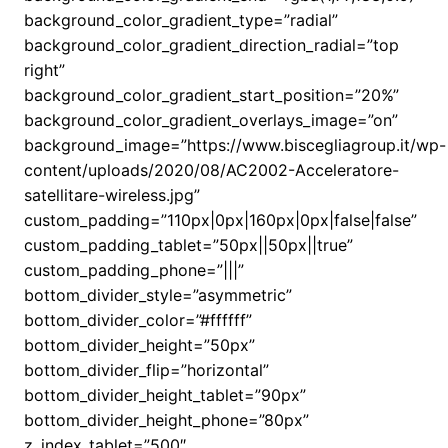
background_color_gradient_type=”radial”
background_color_gradient_direction_radial=”top
right”
background_color_gradient_start_position=”20%”
background_color_gradient_overlays_image=”on”
background_image=”https://www.biscegliagroup.it/wp-
content/uploads/2020/08/AC2002-Acceleratore-
satellitare-wireless.jpg”
custom_padding=”110px|0px|160px|0px|false|false”
custom_padding_tablet=”50px||50px||true”
custom_padding_phone=”|||”
bottom_divider_style=”asymmetric”
bottom_divider_color=”#ffffff”
bottom_divider_height=”50px”
bottom_divider_flip=”horizontal”
bottom_divider_height_tablet=”90px”
bottom_divider_height_phone=”80px”
z_index_tablet=”500″