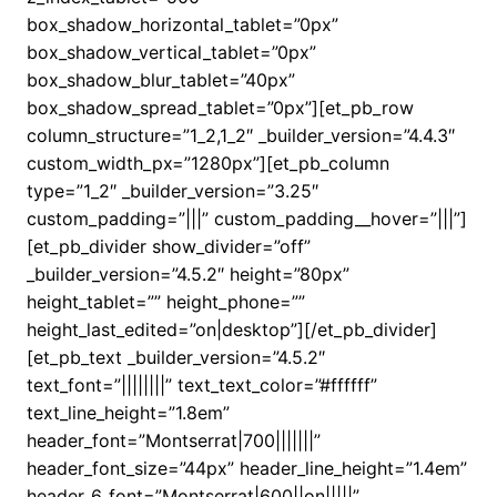
box_shadow_horizontal_tablet=”0px”
box_shadow_vertical_tablet=”0px”
box_shadow_blur_tablet=”40px”
box_shadow_spread_tablet=”0px”][et_pb_row
column_structure=”1_2,1_2″ _builder_version=”4.4.3″
custom_width_px=”1280px”][et_pb_column
type=”1_2″ _builder_version=”3.25″
custom_padding=”|||” custom_padding__hover=”|||”]
[et_pb_divider show_divider=”off”
_builder_version=”4.5.2″ height=”80px”
height_tablet=”” height_phone=””
height_last_edited=”on|desktop”][/et_pb_divider]
[et_pb_text _builder_version=”4.5.2″
text_font=”||||||||” text_text_color=”#ffffff”
text_line_height=”1.8em”
header_font=”Montserrat|700|||||||”
header_font_size=”44px” header_line_height=”1.4em”
header_6_font=”Montserrat|600||on|||||”