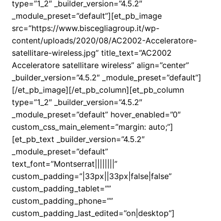
type=”1_2″ _builder_version=”4.5.2″
_module_preset=”default”][et_pb_image
src=”https://www.biscegliagroup.it/wp-
content/uploads/2020/08/AC2002-Acceleratore-
satellitare-wireless.jpg” title_text=”AC2002
Acceleratore satellitare wireless” align=”center”
_builder_version=”4.5.2″ _module_preset=”default”]
[/et_pb_image][/et_pb_column][et_pb_column
type=”1_2″ _builder_version=”4.5.2″
_module_preset=”default” hover_enabled=”0″
custom_css_main_element=”margin: auto;”]
[et_pb_text _builder_version=”4.5.2″
_module_preset=”default”
text_font=”Montserrat||||||||”
custom_padding=”|33px||33px|false|false”
custom_padding_tablet=””
custom_padding_phone=””
custom_padding_last_edited=”on|desktop”]