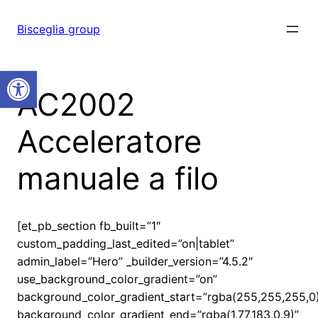
Vai
al
Bisceglia group
contenuto
Open toolbar
AC2002
Acceleratore
manuale a filo
[et_pb_section fb_built=”1″
custom_padding_last_edited=”on|tablet”
admin_label=”Hero” _builder_version=”4.5.2″
use_background_color_gradient=”on”
background_color_gradient_start=”rgba(255,255,255,0
background_color_gradient_end=”rgba(1,77,183,0.9)”